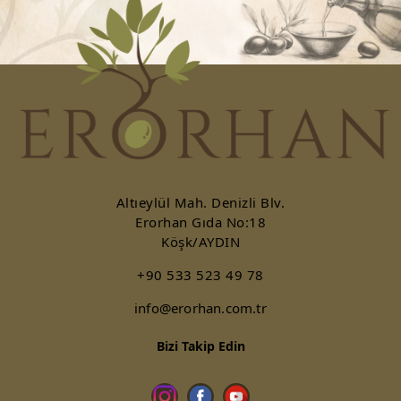
Altıeylül Mah. Denizli Blv.
Erorhan Gıda No:18
Köşk/AYDIN
+90 533 523 49 78
info@erorhan.com.tr
Bizi Takip Edin